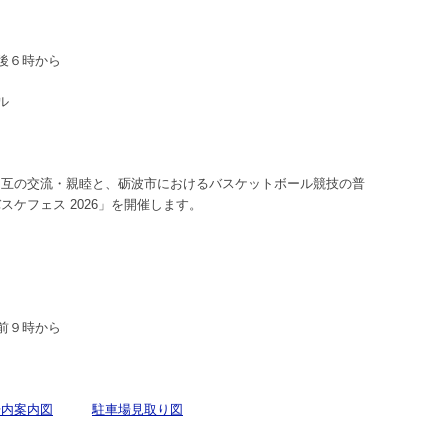
後６時から
ル
相互の交流・親睦と、砺波市におけるバスケットボール競技の普
ケフェス 2026」を開催します。
前９時から
場内案内図
駐車場見取り図