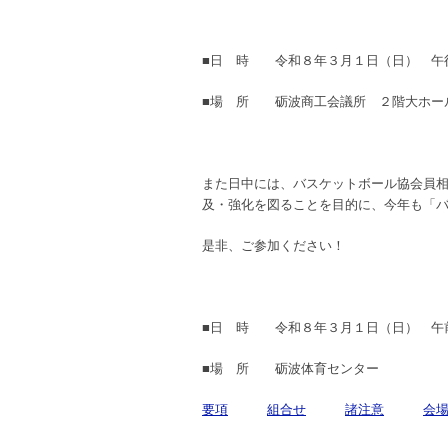
■日 時 令和８年３月１日（日） 午
■場 所 砺波商工会議所 ２階大ホー
また日中には、バスケットボール協会員
及・強化を図ることを目的に、今年も「バス
是非、ご参加ください！
■日 時 令和８年３月１日（日） 午
■場 所 砺波体育センター
要項
組合せ
諸注意
会