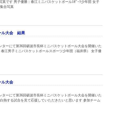
真です 男子優勝：春江ミニバスケットボールｽﾎﾟｰﾂ少年団 女子
後集合写真
ール大会 結果
体育センターにて第36回砺波市長杯ミニバスケットボール大会を開催いた
：春江男子ミニバスケットボールスポーツ少年団（福井県） 女子優
ール大会
体育センターにて第36回砺波市長杯ミニバスケットボール大会を開催いた
、白熱する試合を見て応援していただきたいと思います 参加チーム