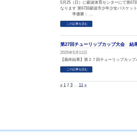
5月25（日）に砺波体育センターにて第6
なります 第67回砺波市少年少女バスケ
準優勝： …
この記事を読む
第27回チューリップカップ大会 結
2025年5月11日
【最終結果】第２７回チューリップカップ
この記事を読む
«
1
2
3
…
11
»