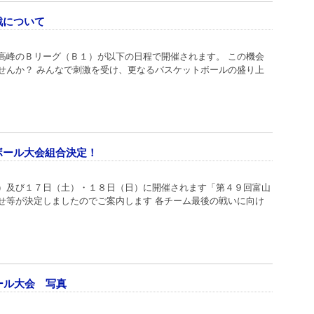
戦について
高峰のＢリーグ（Ｂ１）が以下の日程で開催されます。 この機会
せんか？ みんなで刺激を受け、更なるバスケットボールの盛り上
ボール大会組合決定！
）及び１７日（土）・１８日（日）に開催されます「第４９回富山
せ等が決定しましたのでご案内します 各チーム最後の戦いに向け
ール大会 写真