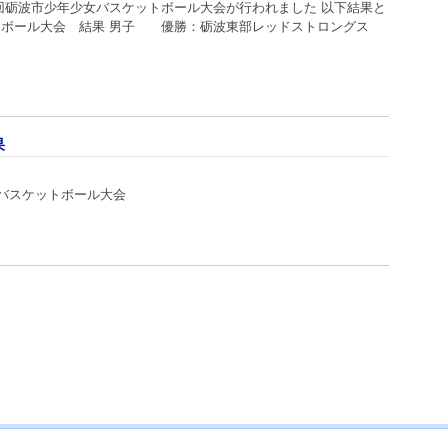
7回砺波市少年少女バスケットボール大会が行われました 以下結果と
ットボール大会 結果 男子 優勝：砺波東部レッドストロングス
果
バスケットボール大会