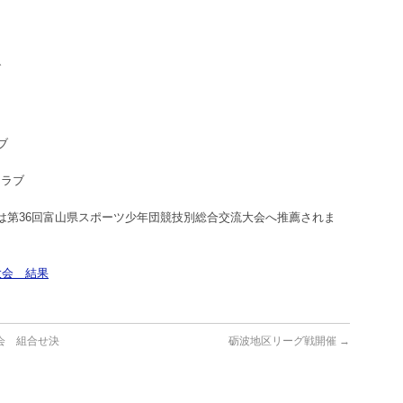
ブ
ブ
クラブ
は第36回富山県スポーツ少年団競技別総合交流大会へ推薦されま
大会 結果
会 組合せ決
砺波地区リーグ戦開催
→