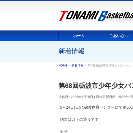
ホーム
ごあいさつ
新着情報
HOME
»
新着情報
»
第68回砺波市少年少女バスケッ
第68回砺波市少年少女
投稿日 : 2026年5月25日
最終更新日時 : 2026年5
5月24日(日)に砺波体育センターにて第
結果は以下の通りです
男子