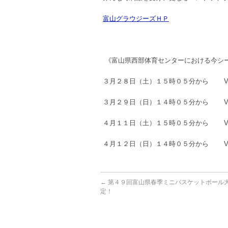
富山グラウジーズＨＰ
《富山県西部体育センターにおける今シ
３月２８日（土）１５時０５分から V
３月２９日（日）１４時０５分から V
４月１１日（土）１５時０５分から V
４月１２日（日）１４時０５分から V
←
第４９回富山県春季ミニバスケットボール
定！