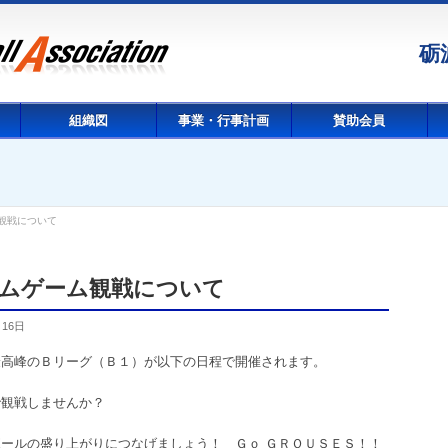
砺
組織図
事業・行事計画
賛助会員
観戦について
ムゲーム観戦について
月16日
最高峰のＢリーグ（Ｂ１）
が以下の日程で開催されます。
で観戦しませんか？
ールの盛り上がりにつなげましょう！ Ｇｏ ＧＲＯＵＳＥＳ！！