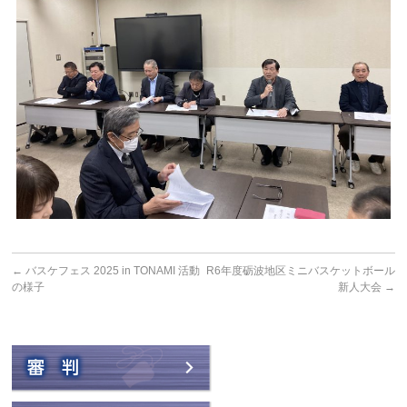
←
バスケフェス 2025 in TONAMI 活動
R6年度砺波地区ミニバスケットボール
の様子
新人大会
→